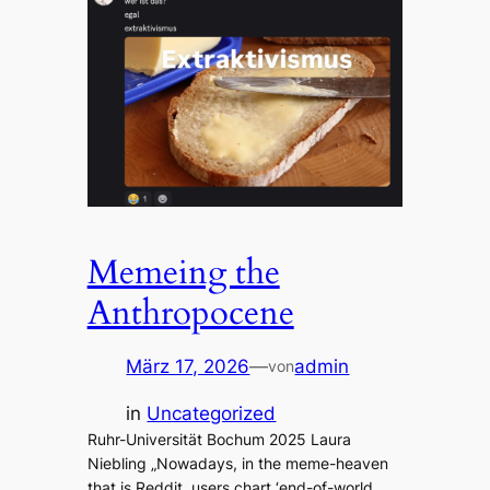
Memeing the
Anthropocene
März 17, 2026
—
admin
von
in
Uncategorized
Ruhr-Universität Bochum 2025 Laura
Niebling „Nowadays, in the meme-heaven
that is Reddit, users chart ‘end-of-world