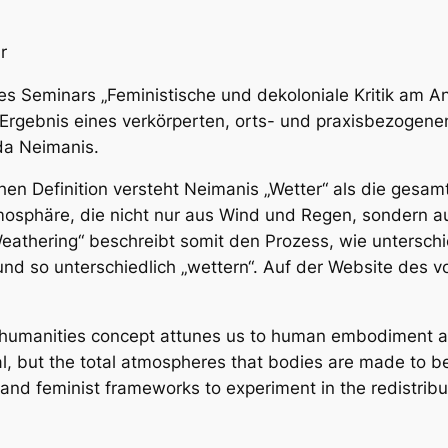
r
es Seminars „Feministische und dekoloniale Kritik am
Ergebnis eines verkörperten, orts- und praxisbezogene
ida Neimanis.
hen Definition versteht Neimanis „Wetter“ als die gesa
osphäre, die nicht nur aus Wind und Regen, sondern auc
Weathering“ beschreibt somit den Prozess, wie unterschie
und so unterschiedlich „wettern“. Auf der Website des
 humanities concept attunes us to human embodiment an
al, but the total atmospheres that bodies are made to b
cs, and feminist frameworks to experiment in the redistrib